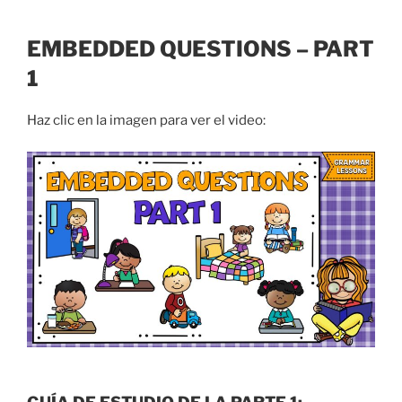
ó
n
i
EMBEDDED QUESTIONS – PART
c
o
1
Haz clic en la imagen para ver el video: