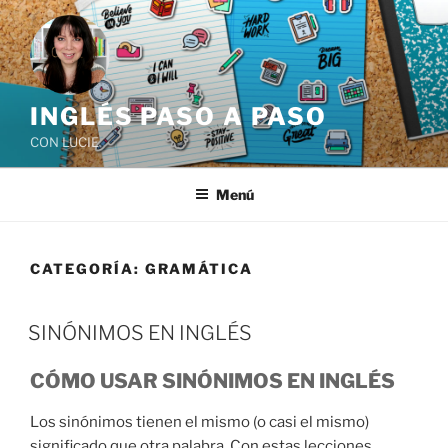
Saltar
al
contenido
INGLÉS PASO A PASO
CON LUCIE
Menú
CATEGORÍA:
GRAMÁTICA
SINÓNIMOS EN INGLÉS
CÓMO USAR SINÓNIMOS EN INGLÉS
Los sinónimos tienen el mismo (o casi el mismo)
significado que otra palabra. Con estas lecciones