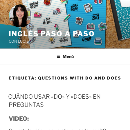
Saltar
al
contenido
INGLÉS PASO A PASO
CON LUCIE
Menú
ETIQUETA:
QUESTIONS WITH DO AND DOES
CUÁNDO USAR «DO» Y «DOES» EN
PREGUNTAS
VIDEO: